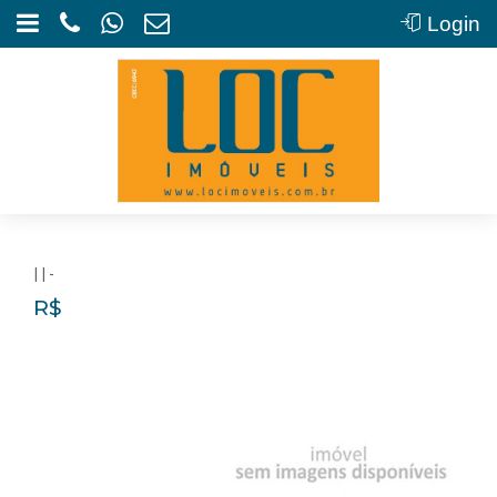
Login
| | -
R$